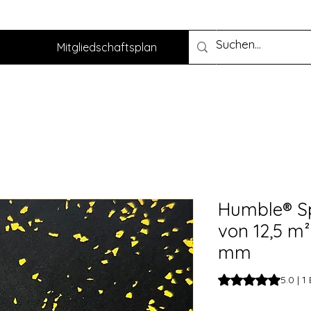
Mitgliedschaftsplan
Humble® Sp
von 12,5 m²
mm
Das Rating beträgt
5.0 | 