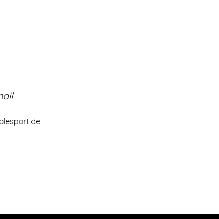
ail
lesport.de