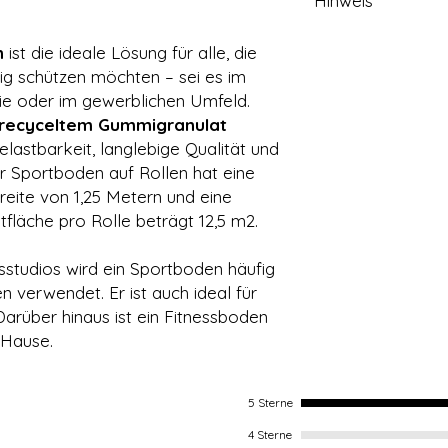
Hinweis
Um Auswirkungen (A
n
ist die ideale Lösung für alle, die
Bodens zu vermeiden
ig schützen möchten – sei es im
Fitnessboden zu ver
trie oder im gewerblichen Umfeld.
Der Raum und der U
recyceltem Gummigranulat
Anforderungen erfüll
lastbarkeit, langlebige Qualität und
Der Sportboden auf Rollen hat eine
Der Unterboden m
reite von 1,25 Metern und eine
schrumpffrei und
läche pro Rolle beträgt 12,5 m2.
Die Oberfläche m
Die minimale Ra
sstudios wird ein Sportboden häufig
betragen.
Lassen Sie die R
 verwendet. Er ist auch ideal für
auf Raumtemperat
 Darüber hinaus ist ein Fitnessboden
u Hause.
5 Sterne
4 Sterne