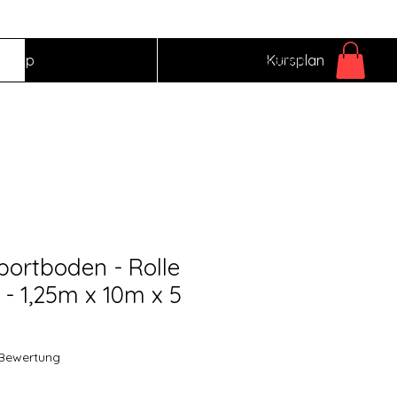
Einloggen
Shop
Kursplan
ortboden - Rolle
 - 1,25m x 10m x 5
 5.0 von fünf Sternen, basierend auf 1 Bewertung.
1 Bewertung