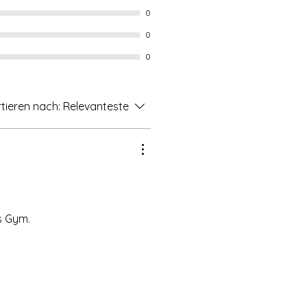
0
0
0
tieren nach:
Relevanteste
s Gym.