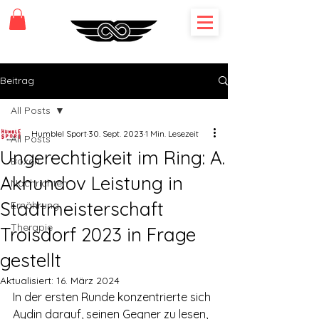
Beitrag
All Posts
Humblel Sport
30. Sept. 2023
1 Min. Lesezeit
All Posts
Ungerechtigkeit im Ring: A.
Boxen
Akhundov Leistung in
Nachrichten
Stadtmeisterschaft
Ernährung
Therapie
Troisdorf 2023 in Frage
gestellt
Aktualisiert:
16. März 2024
In der ersten Runde konzentrierte sich 
Aydin darauf, seinen Gegner zu lesen, 